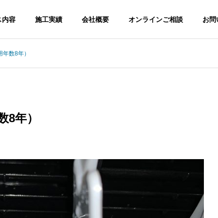
ス内容
施工実績
会社概要
オンラインご相談
お問
用年数8年）
rs
ERについて
企業情報
companyinfo
数8年）
end of Zelda: Tears of the Kingdom PC emulator Pre-Instal