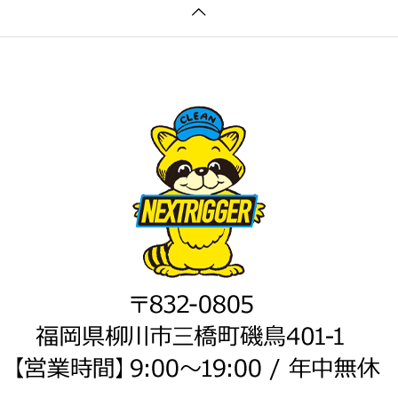
Effects Twixtor Pro Portable + Activator x86x64 MediaFire
es