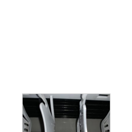
ke II Cracked Version Stable for Windows
rs
bscur: Expedition 33 Deluxe Edition Keys Tiny Girl Repack