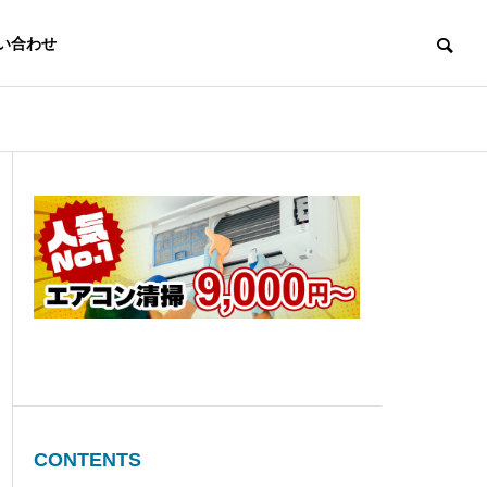
い合わせ
led Windows .torrent
CONTENTS