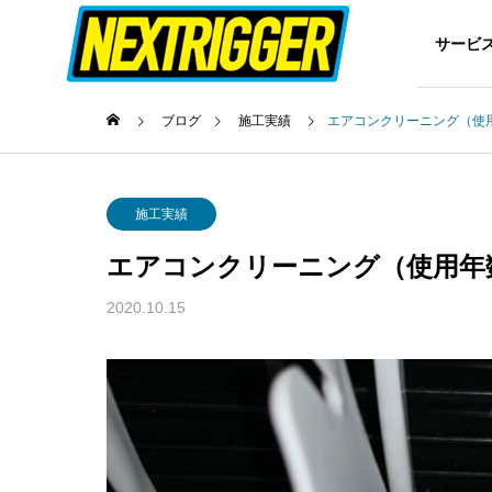
サービ
ブログ
施工実績
エアコンクリーニング（使
Traine
会社概要
NEXTRIGG
施工実績
ABOUT US
Company
エアコンクリーニング（使用年
施工実績
Construction results
2020.10.15
The Leg