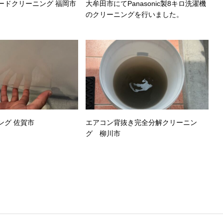
n6vwuxtnmqk
ードクリーニング 福岡市
大牟田市にてPanasonic製8キロ洗濯機
のクリーニングを行いました。
es
ング 佐賀市
エアコン背抜き完全分解クリーニン
グ 柳川市
7.11 Cracked Windows 10 [x32-x64] [Stable] Tested
es