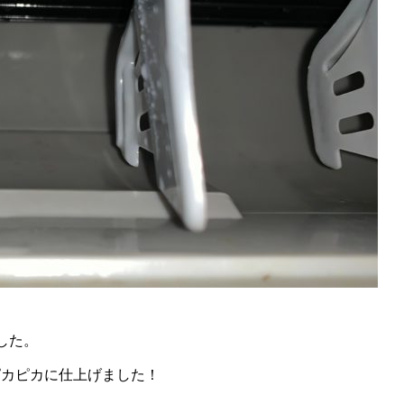
es
p Cracked [Clean] (x32x64) [Lifetime]
rs
した。
ピカピカに仕上げました！