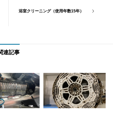
浴室クリーニング（使用年数15年）
026 Pre-DVDRip HD HEVC .FullMov𝗂e DDP5.1 𝐅𝚞𝐥𝐥 𝐌𝐨𝚟𝐢𝐞 T
関連記事
せ