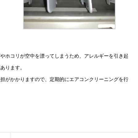
ns
ビやホコリが空中を漂ってしまうため、アレルギーを引き起
があります。
負担がかかりますので、定期的にエアコンクリーニングを行
365 VL Dow𝚗load via Torгent
s